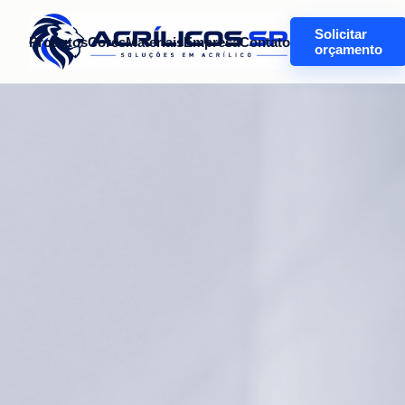
Solicitar
Produtos
Cores
Materiais
Empresa
Contato
orçamento
CAIXA
DE
ACRÍLICO
Caixas
de
acrílico
feitas