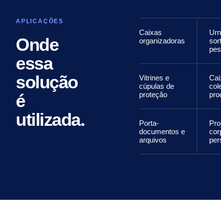
APLICAÇÕES
Caixas
Urn
Onde
organizadoras
sor
pes
essa
solução
Vitrines e
Cai
cúpulas de
col
proteção
pro
é
utilizada.
Porta-
Pro
documentos e
cor
arquivos
per