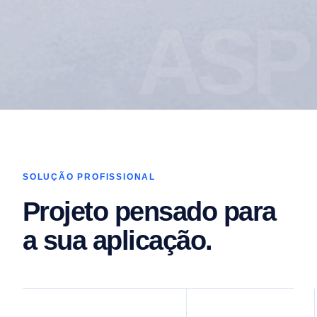
Ver
ASP
projetos
→
SOLUÇÃO PROFISSIONAL
Projeto pensado para
a sua aplicação.