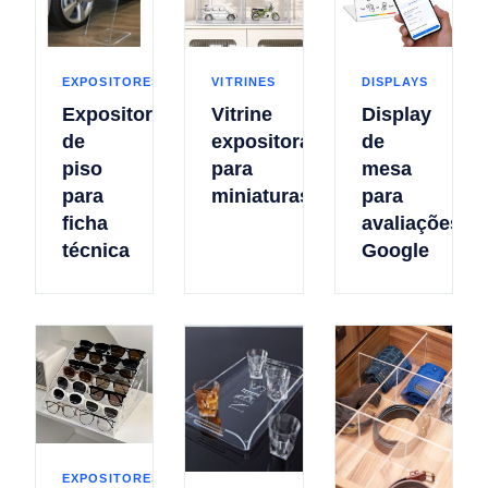
EXPOSITORES
VITRINES
DISPLAYS
Expositor
Vitrine
Display
de
expositora
de
piso
para
mesa
para
miniaturas
para
ficha
avaliações
técnica
Google
EXPOSITORES