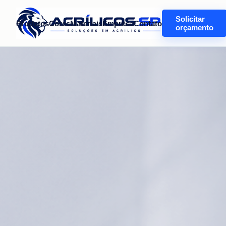
Solicitar
Produtos
Cores
Materiais
Empresa
Contato
orçamento
ACRÍLICO
SOB
MEDIDA
EM
SÃO
PAULO
Acrílico
sob
medida