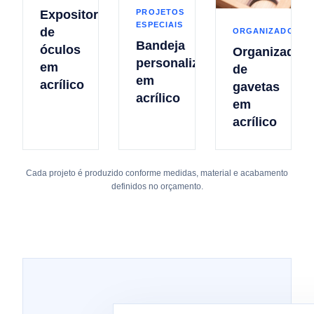
Expositor
PROJETOS
ESPECIAIS
de
ORGANIZADORES
Bandeja
óculos
Organizador
personalizada
em
de
em
acrílico
gavetas
acrílico
em
acrílico
Cada projeto é produzido conforme medidas, material e acabamento
definidos no orçamento.