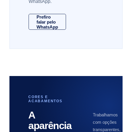
WhatsApp.
Prefiro
falar pelo
WhatsApp
CORES E
ACABAMENTOS
A
Trabalhamos
com opções
aparência
transparentes,