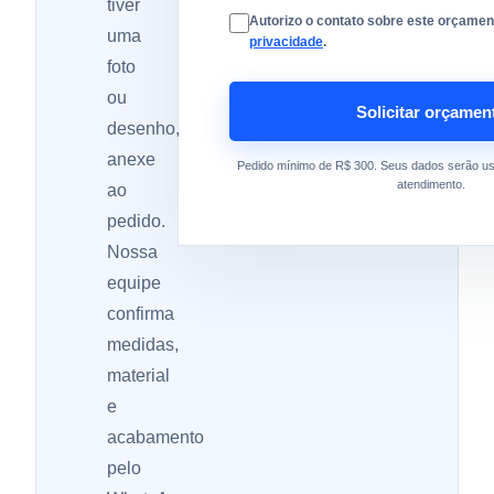
tiver
Autorizo o contato sobre este orçament
uma
privacidade
.
foto
ou
Solicitar orçamen
desenho,
anexe
Pedido mínimo de R$ 300. Seus dados serão u
atendimento.
ao
pedido.
Nossa
equipe
confirma
medidas,
material
e
acabamento
pelo